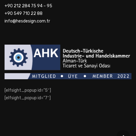
+90 212 284 75 94 – 95
+90 549 710 22 88
info@hesdesign.com.tr
[elfsight_popup id=”5″]
[elfsight_popup id=”7″]