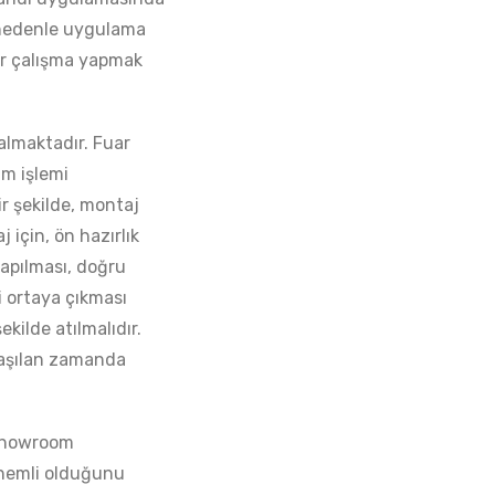
u nedenle uygulama
bir çalışma yapmak
almaktadır. Fuar
um işlemi
ir şekilde, montaj
 için, ön hazırlık
yapılması, doğru
bi ortaya çıkması
kilde atılmalıdır.
laşılan zamanda
 showroom
önemli olduğunu