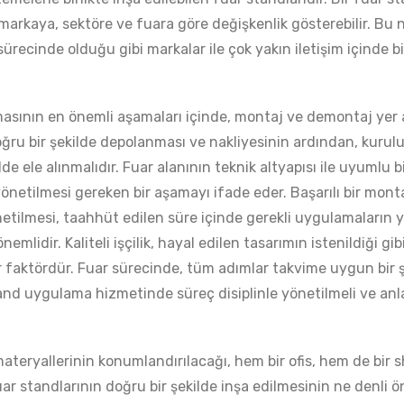
r markaya, sektöre ve fuara göre değişkenlik gösterebilir. B
ürecinde olduğu gibi markalar ile çok yakın iletişim içinde 
sının en önemli aşamaları içinde, montaj ve demontaj yer 
oğru bir şekilde depolanması ve nakliyesinin ardından, kurul
lde ele alınmalıdır. Fuar alanının teknik altyapısı ile uyumlu b
etilmesi gereken bir aşamayı ifade eder. Başarılı bir montaj
etilmesi, taahhüt edilen süre içinde gerekli uygulamaların 
mlidir. Kaliteli işçilik, hayal edilen tasarımın istenildiği gi
 faktördür. Fuar sürecinde, tüm adımlar takvime uygun bir şe
nd uygulama hizmetinde süreç disiplinle yönetilmeli ve an
ateryallerinin konumlandırılacağı, hem bir ofis, hem de bir
ar standlarının doğru bir şekilde inşa edilmesinin ne denli 