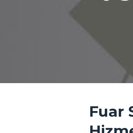
Fuar
Hizme