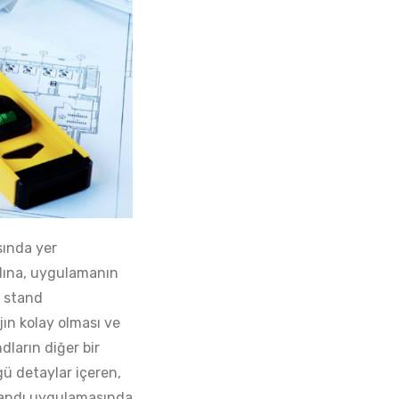
HES Design fuar standı hizmetleri ile
firmanıza fuarda hakettiği değeri
kazandırırken, sektörünüzdeki gücünüz
artar.
Merkez Ofis
Esentepe Mah. Yıldız Posta Cad.
sında yer
Bulvar Apt. No:15, B Blok, Kat:4, D:17 34349
Şişli / İSTANBUL
adına, uygulamanın
, stand
İletişim
jın kolay olması ve
+90 212 284 75 94 – 95
ların diğer bir
+90 549 710 22 88
gü detaylar içeren,
info@hesdesign.com.tr
 standı uygulamasında