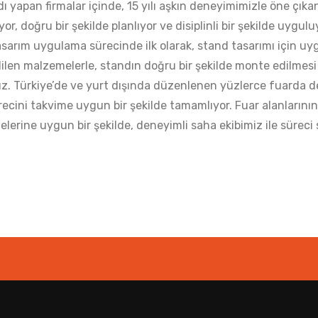
dı yapan firmalar içinde, 15 yılı aşkın deneyimimizle öne çıka
ıyor, doğru bir şekilde planlıyor ve disiplinli bir şekilde uygu
asarım uygulama sürecinde ilk olarak, stand tasarımı için u
dilen malzemelerle, standın doğru bir şekilde monte edilmesi
ruz. Türkiye’de ve yurt dışında düzenlenen yüzlerce fuarda d
ecini takvime uygun bir şekilde tamamlıyor. Fuar alanlarının
elerine uygun bir şekilde, deneyimli saha ekibimiz ile süreci