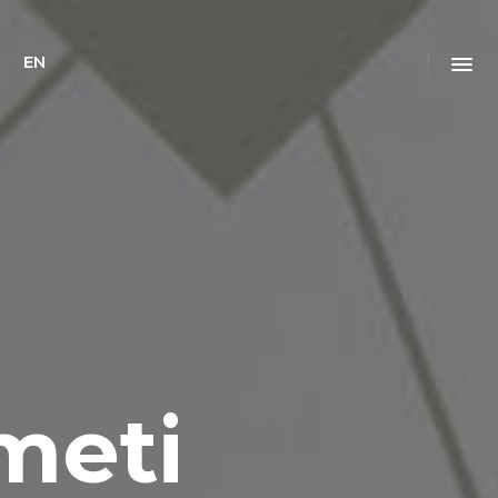
EN
d
meti