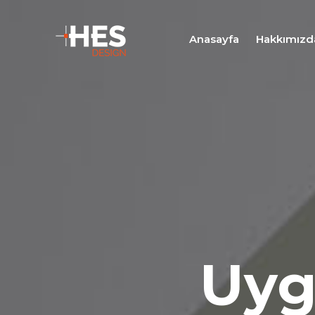
Anasayfa
Hakkımızd
Uyg