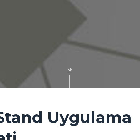
Etkinlik ve
Sahne Dekor
Uygulamaları
Mekan
Tasarımları
Teşhir ve
AVM
Standları
Mekan
Tasarım
Uygulama
Hizmeti
 Stand Uygulama
ti