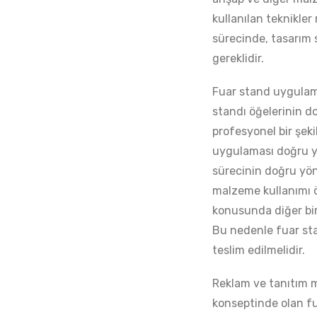
kullanılan teknikle
sürecinde, tasarım s
gereklidir.
Fuar stand uygulama
standı öğelerinin d
profesyonel bir şeki
uygulaması doğru yön
sürecinin doğru yön
malzeme kullanımı öne
konusunda diğer bir
Bu nedenle fuar sta
teslim edilmelidir.
Reklam ve tanıtım m
konseptinde olan fu