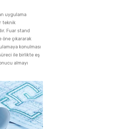
lan uygulama
r teknik
ır. Fuar stand
e öne çıkararak
ygulamaya konulması
eci ile birlikte eş
 sonucu almayı