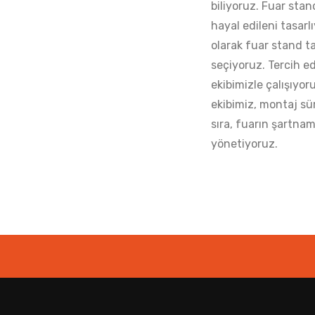
biliyoruz. Fuar stan
hayal edileni tasarl
olarak fuar stand t
seçiyoruz. Tercih e
ekibimizle çalışıyo
ekibimiz, montaj sür
sıra, fuarın şartnam
yönetiyoruz.