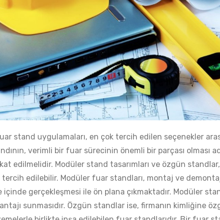
ar stand uygulamaları, en çok tercih edilen seçenekler ara
ndının, verimli bir fuar sürecinin önemli bir parçası olması 
kat edilmelidir. Modüler stand tasarımları ve özgün standlar
tercih edilebilir. Modüler fuar standları, montaj ve demonta
 içinde gerçekleşmesi ile ön plana çıkmaktadır. Modüler stand
antajı sunmasıdır. Özgün standlar ise, firmanın kimliğine öz
melerle birlikte inşa edilebilen fuar standlarıdır. Bir fuar