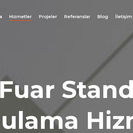
a
Hizmetler
Projeler
Referanslar
Blog
İletişim
Fuar
Stand
Tasarım
Hizmeti
Fuar
Stand
Fuar Stan
Uygulama
Hizmeti
Fuar
Stand
Proje
ulama Hiz
Yönetim
Hizmeti
Fuar
Lojistiği