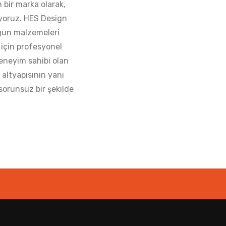
n bir marka olarak,
luyoruz. HES Design
ygun malzemeleri
 için profesyonel
eneyim sahibi olan
 altyapısının yanı
 sorunsuz bir şekilde