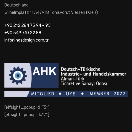
Deutschland
Wilhelmplatz 11 A47918 Tonisvorst Viersen (Kreis)
+90 212 284 75 94 – 95
+90 549 710 22 88
info@hesdesign.com.tr
[elfsight_popup id=”5″]
[elfsight_popup id=”7″]