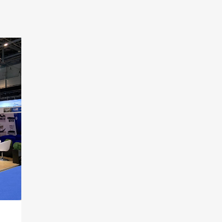
Etkinlik ve
Sahne Dekor
Uygulamaları
Mekan
Tasarımları
Teşhir ve
AVM
Standları
Mekan
Tasarım
Uygulama
Hizmeti