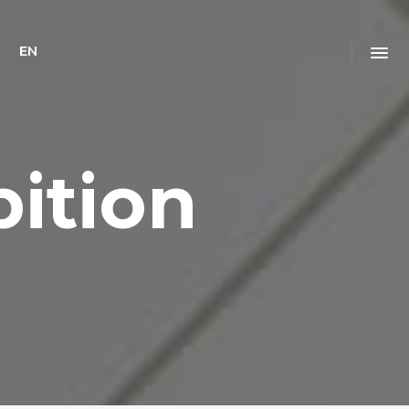
EN
ition