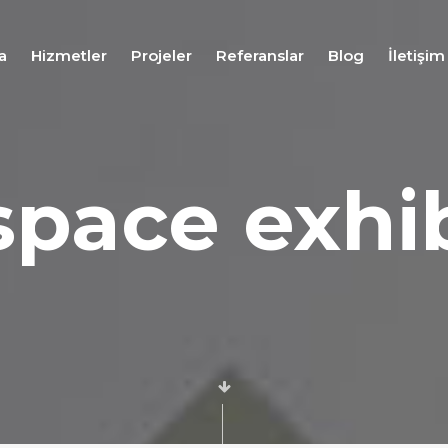
a
Hizmetler
Projeler
Referanslar
Blog
İletişim
Fuar
Stand
space exhib
Tasarım
Hizmeti
Fuar
Stand
Uygulama
Hizmeti
Fuar
Stand
Proje
Yönetim
Hizmeti
Fuar
Lojistiği