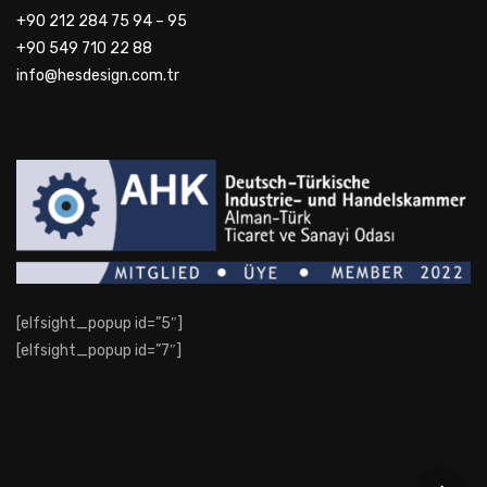
+90 212 284 75 94 – 95
+90 549 710 22 88
info@hesdesign.com.tr
[elfsight_popup id=”5″]
[elfsight_popup id=”7″]