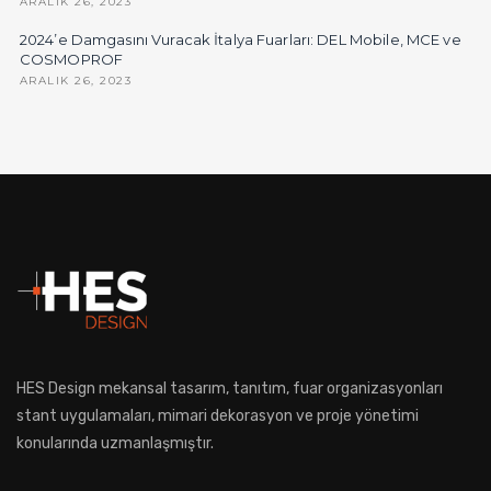
ARALIK 26, 2023
2024’e Damgasını Vuracak İtalya Fuarları: DEL Mobile, MCE ve
COSMOPROF
ARALIK 26, 2023
HES Design mekansal tasarım, tanıtım, fuar organizasyonları
stant uygulamaları, mimari dekorasyon ve proje yönetimi
konularında uzmanlaşmıştır.