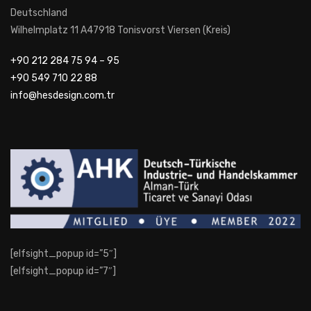
Deutschland
Wilhelmplatz 11 A47918 Tonisvorst Viersen (Kreis)
+90 212 284 75 94 – 95
+90 549 710 22 88
info@hesdesign.com.tr
[elfsight_popup id=”5″]
[elfsight_popup id=”7″]