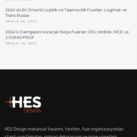
2024’ün En Önemli Lojistik ve Taşımacılık Fuarları: Logimat ve
Trans Russia
ARALIK 26, 2023
2024’e Damgasını Vuracak İtalya Fuarları: DEL Mobile, MCE ve
COSMOPROF
ARALIK 26, 2023
HES Design mekansal tasarım, tanıtım, fuar organizasyonları
stant uygulamaları, mimari dekorasyon ve proje yönetimi