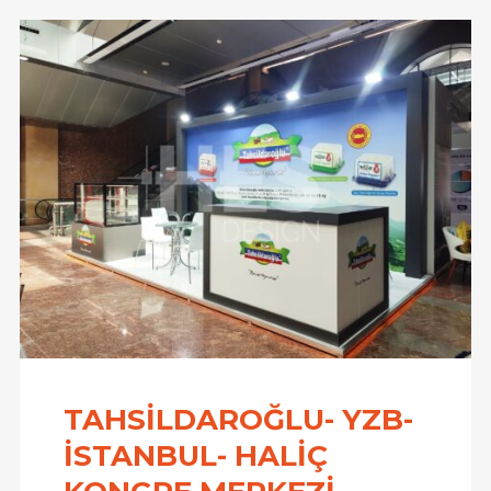
TAHSİLDAROĞLU- YZB-
İSTANBUL- HALİÇ