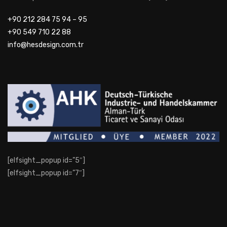
+90 212 284 75 94 – 95
+90 549 710 22 88
info@hesdesign.com.tr
[elfsight_popup id=”5″]
[elfsight_popup id=”7″]