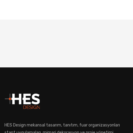
HES Design mekansal tasarım, tanıtım, fuar organizasyonları
stant uygulamaları, mimari dekorasyon ve proje yönetimi