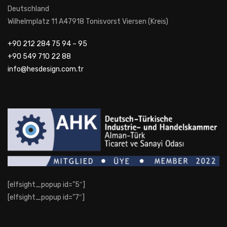
Deutschland
Wilhelmplatz 11 A47918 Tonisvorst Viersen (Kreis)
+90 212 284 75 94 – 95
+90 549 710 22 88
info@hesdesign.com.tr
[elfsight_popup id=”5″]
[elfsight_popup id=”7″]