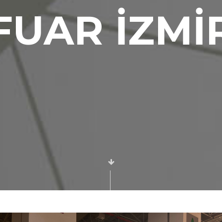
FUAR İZMİ
Etkinlik ve
Sahne Dekor
Uygulamaları
Mekan
Tasarımları
Teşhir ve
AVM
Standları
Mekan
Tasarım
Uygulama
Hizmeti