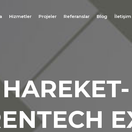
a
Hizmetler
Projeler
Referanslar
Blog
İletişim
Fuar
Stand
Tasarım
Hizmeti
Fuar
Stand
HAREKET-
Uygulama
Hizmeti
Fuar
Stand
Proje
ENTECH E
Yönetim
Hizmeti
Fuar
Lojistiği