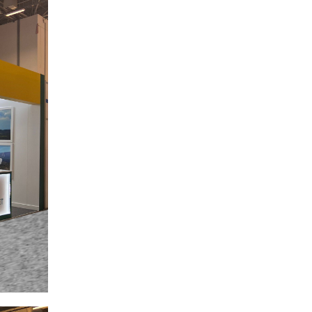
HES Design fuar standı hizmetleri ile
firmanıza fuarda hakettiği değeri
kazandırırken, sektörünüzdeki gücünüz
artar.
Merkez Ofis
Esentepe Mah. Yıldız Posta Cad.
Bulvar Apt. No:15, B Blok, Kat:4, D:17 34349