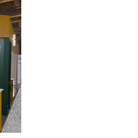
Şişli / İSTANBUL
İletişim
+90 212 284 75 94 – 95
+90 549 710 22 88
info@hesdesign.com.tr