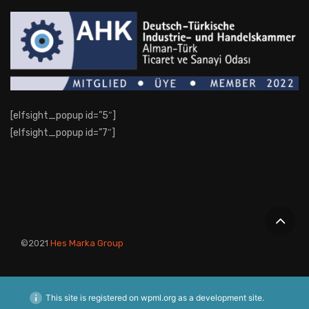
[elfsight_popup id=”5″]
[elfsight_popup id=”7″]
©2021
Hes Marka Group
This site is registered on
wpml.org
as a development site.