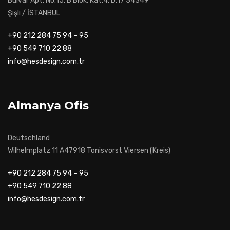
Bulvar Apt. No:15, B Blok, Kat:4, D:17 34349
Şişli / İSTANBUL
+90 212 284 75 94 – 95
+90 549 710 22 88
info@hesdesign.com.tr
Almanya Ofis
Deutschland
Wilhelmplatz 11 A47918 Tonisvorst Viersen (Kreis)
+90 212 284 75 94 – 95
+90 549 710 22 88
info@hesdesign.com.tr