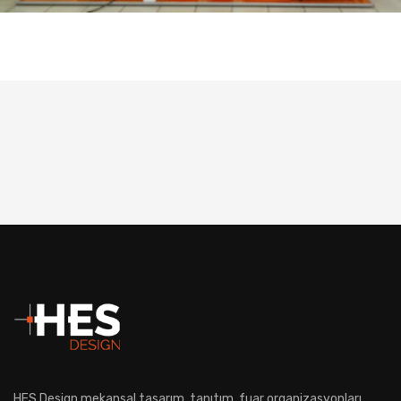
HES Design mekansal tasarım, tanıtım, fuar organizasyonları