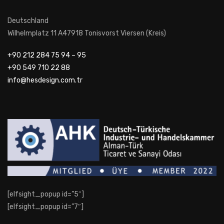
Deutschland
Wilhelmplatz 11 A47918 Tonisvorst Viersen (Kreis)
+90 212 284 75 94 – 95
+90 549 710 22 88
info@hesdesign.com.tr
[elfsight_popup id=”5″]
[elfsight_popup id=”7″]