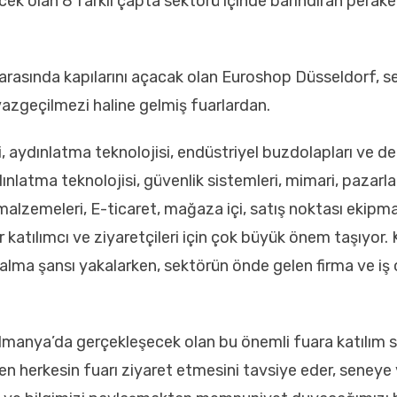
ek olan 8 farklı çapta sektörü içinde barındıran perak
rasında kapılarını açacak olan Euroshop Düsseldorf, sek
azgeçilmezi haline gelmiş fuarlardan.
aydınlatma teknolojisi, endüstriyel buzdolapları ve der
ınlatma teknolojisi, güvenlik sistemleri, mimari, pazarla
malzemeleri, E-ticaret, mağaza içi, satış noktası ekipman
tılımcı ve ziyaretçileri için çok büyük önem taşıyor. K
 alma şansı yakalarken, sektörün önde gelen firma ve iş o
 Almanya’da gerçekleşecek olan bu önemli fuara katılı
en herkesin fuarı ziyaret etmesini tavsiye eder, seneye v