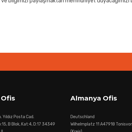
m ve bilgimizi paylaşmaktan memnuniyet duyacağımızı be
 Ofis
Almanya Ofis
 Yıldız Posta Cad.
Deutschland
:15, B Blok, Kat:4, D:17 34349
Wilhelmplatz 11 A47918 Tonisvor
BUL
(Kreis)