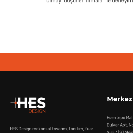
olmayı düşünen firmalar ile deneyi
Merkez
Esentepe Mah.
Bulvar Apt. No
HES Design mekansal tasarım, tanıtım, fuar
Şişli / İSTAN