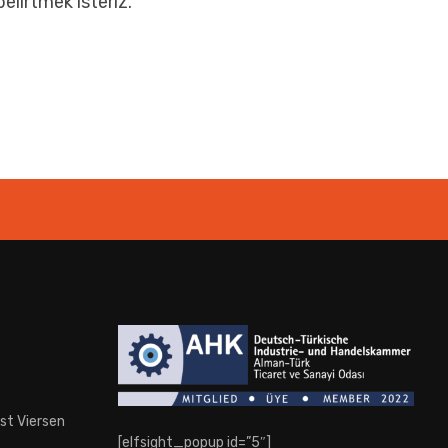
lirtmek isteriz.
st Viersen
[elfsight_popup id=”5″]