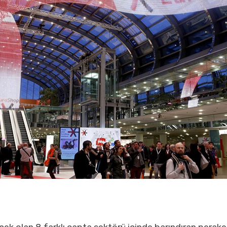
Etkinlik ve
Sahne Dekor
Uygulamaları
Mekan
Tasarımları
Teşhir ve
AVM
Standları
Mekan
Tasarım
Uygulama
Hizmeti