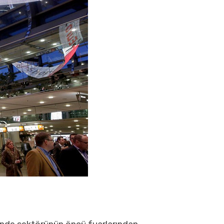
HES Design fuar standı hizmetleri ile
firmanıza fuarda hakettiği değeri
kazandırırken, sektörünüzdeki gücünüz