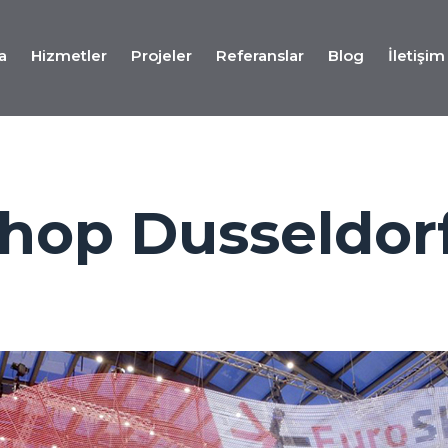
a
Hizmetler
Projeler
Referanslar
Blog
İletişim
Fuar
Stand
Tasarım
hop Dusseldor
Hizmeti
Fuar
Stand
Uygulama
Hizmeti
Fuar
Stand
Proje
Yönetim
Hizmeti
Fuar
Lojistiği