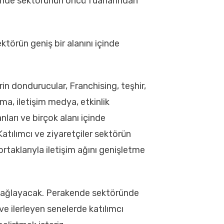
ende sektörünün öncü fuarlarından
artar.
törün geniş bir alanını içinde
Merkez Ofis
in dondurucular, Franchising, teşhir,
Esentepe Mah. Yıldız Posta Cad.
Bulvar Apt. No:15, B Blok, Kat:4, D:17 34349
ma, iletişim medya, etkinlik
Şişli / İSTANBUL
ları ve birçok alanı içinde
İletişim
atılımcı ve ziyaretçiler sektörün
rtaklarıyla iletişim ağını genişletme
+90 212 284 75 94 – 95
+90 549 710 22 88
info@hesdesign.com.tr
m sağlayacak. Perakende sektöründe
e ilerleyen senelerde katılımcı