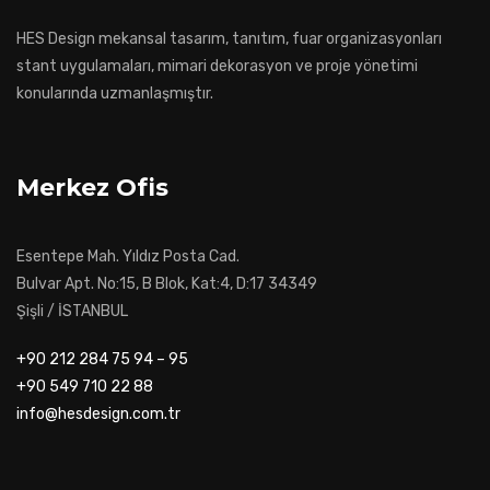
HES Design mekansal tasarım, tanıtım, fuar organizasyonları
stant uygulamaları, mimari dekorasyon ve proje yönetimi
konularında uzmanlaşmıştır.
Merkez Ofis
Esentepe Mah. Yıldız Posta Cad.
Bulvar Apt. No:15, B Blok, Kat:4, D:17 34349
Şişli / İSTANBUL
+90 212 284 75 94 – 95
+90 549 710 22 88
info@hesdesign.com.tr