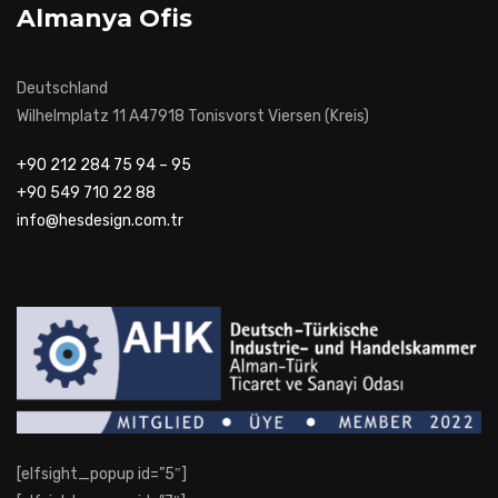
Almanya Ofis
Deutschland
Wilhelmplatz 11 A47918 Tonisvorst Viersen (Kreis)
+90 212 284 75 94 – 95
+90 549 710 22 88
info@hesdesign.com.tr
[elfsight_popup id=”5″]