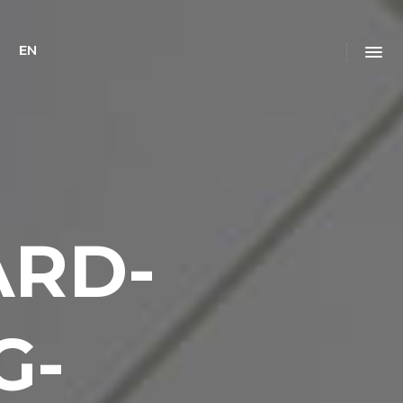
EN
ARD-
G-