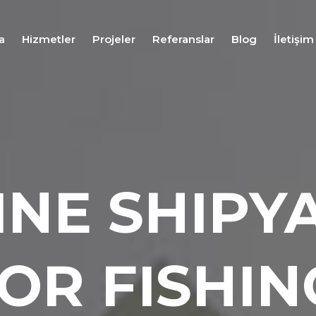
a
Hizmetler
Projeler
Referanslar
Blog
İletişim
Fuar
Stand
Tasarım
Hizmeti
Fuar
Stand
INE SHIPY
Uygulama
Hizmeti
Fuar
Stand
Proje
OR FISHIN
Yönetim
Hizmeti
Fuar
Lojistiği