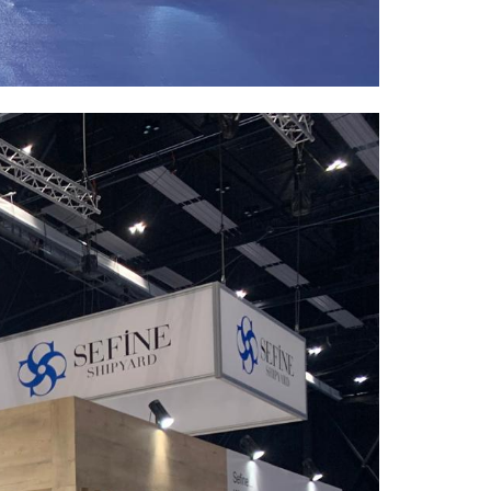
HES Design fuar standı hizmetleri ile
firmanıza fuarda hakettiği değeri
kazandırırken, sektörünüzdeki gücünüz
artar.