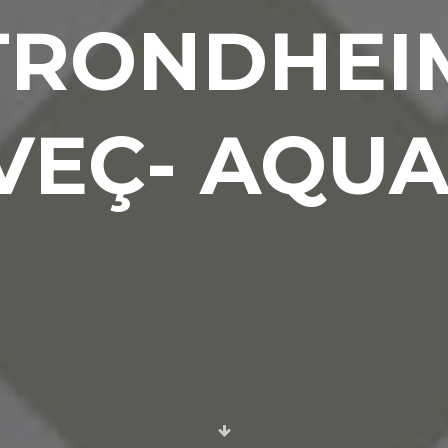
TRONDHEI
Etkinlik ve
Sahne Dekor
Uygulamaları
Mekan
Tasarımları
VEÇ- AQUA
Teşhir ve
AVM
Standları
Mekan
Tasarım
Uygulama
Hizmeti