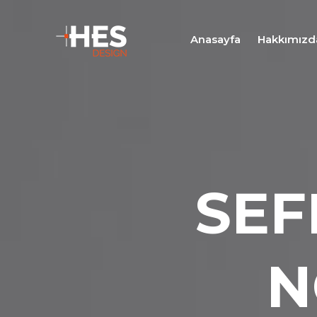
Anasayfa
Hakkımızd
SEF
N