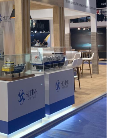
Merkez Ofis
Esentepe Mah. Yıldız Posta Cad.
Bulvar Apt. No:15, B Blok, Kat:4, D:17 34349
Şişli / İSTANBUL
İletişim
+90 212 284 75 94 – 95
+90 549 710 22 88
info@hesdesign.com.tr