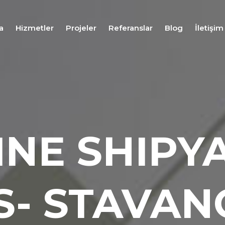
a
Hizmetler
Projeler
Referanslar
Blog
İletişim
Fuar
Stand
Tasarım
Hizmeti
Fuar
Stand
INE SHIPY
Uygulama
Hizmeti
Fuar
Stand
Proje
S- STAVAN
Yönetim
Hizmeti
Fuar
Lojistiği