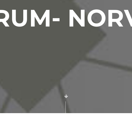
RUM- NOR
Etkinlik ve
Sahne Dekor
Uygulamaları
Mekan
Tasarımları
Teşhir ve
AVM
Standları
Mekan
Tasarım
Uygulama
Hizmeti