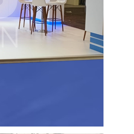
HES Design fuar standı hizmetleri ile
firmanıza fuarda hakettiği değeri
kazandırırken, sektörünüzdeki gücünüz
artar.
Merkez Ofis
Esentepe Mah. Yıldız Posta Cad.