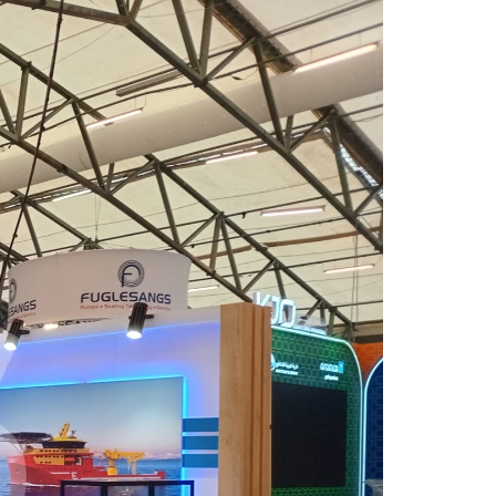
Bulvar Apt. No:15, B Blok, Kat:4, D:17 34349
Şişli / İSTANBUL
İletişim
+90 212 284 75 94 – 95
+90 549 710 22 88
info@hesdesign.com.tr