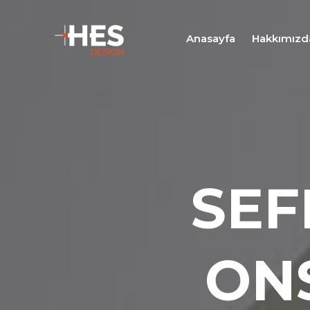
Anasayfa
Hakkımızd
SEF
ON