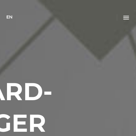
EN
ARD-
GER